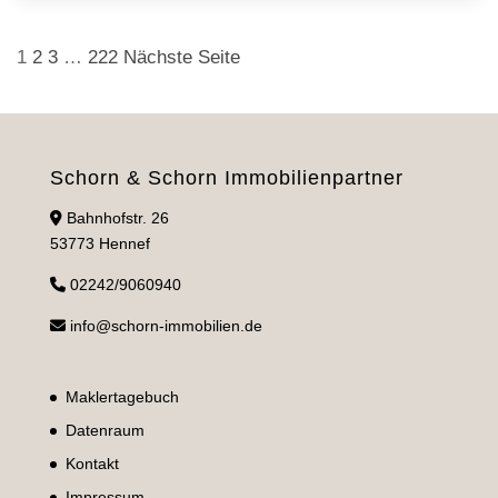
Seitennummerierung
1
2
3
…
222
Nächste Seite
der
Beiträge
Schorn & Schorn Immobilienpartner
Bahnhofstr. 26
53773 Hennef
02242/9060940
info@schorn-immobilien.de
Maklertagebuch
Datenraum
Kontakt
Impressum