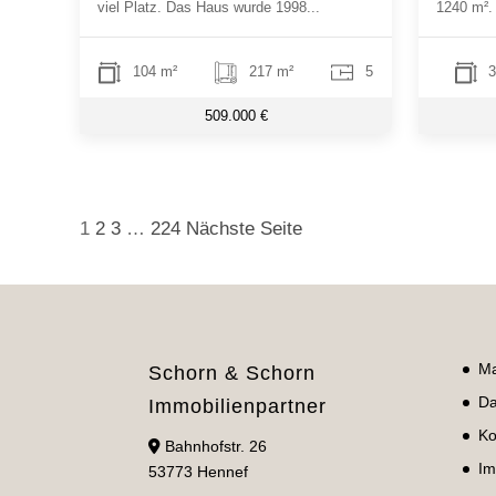
viel Platz. Das Haus wurde 1998...
1240 m².
104 m²
217 m²
5
3
509.000 €
Seitennummerierung
1
2
3
…
224
Nächste Seite
der
Beiträge
Ma
Schorn & Schorn
Da
Immobilienpartner
Ko
Bahnhofstr. 26
Im
53773 Hennef