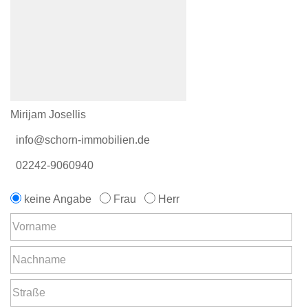
Mirijam Josellis
info@schorn-immobilien.de
02242-9060940
keine Angabe
Frau
Herr