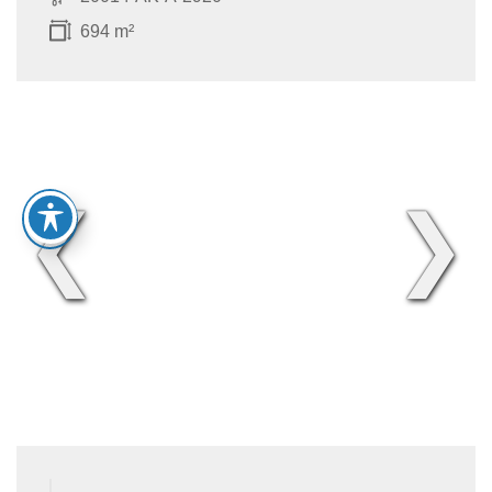
694 m²
❮
❯