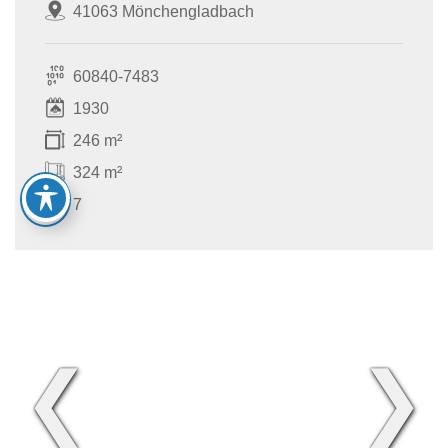
41063 Mönchengladbach
60840-7483
1930
246 m²
324 m²
7
❮
❯