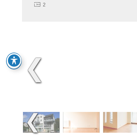
2
❮
❮