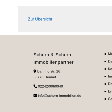
Zur Übersicht
Ma
Schorn & Schorn
Da
Immobilienpartner
Ko
Bahnhofstr. 26
Im
53773 Hennef
Da
02242/9060940
Er
info@schorn-immobilien.de
Ge