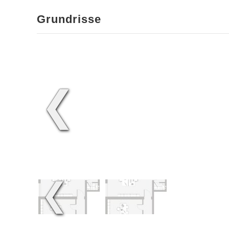
Grundrisse
❮
❮