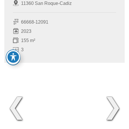
11360 San Roque-Cadiz
66668-12091
2023
155 m²
3
❮
❯