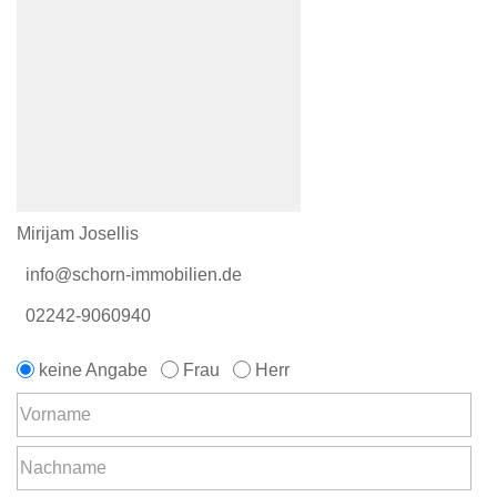
Mirijam Josellis
info@schorn-immobilien.de
02242-9060940
keine Angabe
Frau
Herr