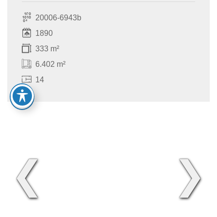
20006-6943b
1890
333 m²
6.402 m²
14
❮
❯