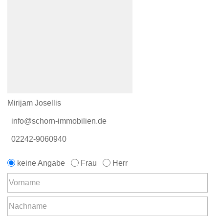
Mirijam Josellis
info@schorn-immobilien.de
02242-9060940
keine Angabe
Frau
Herr