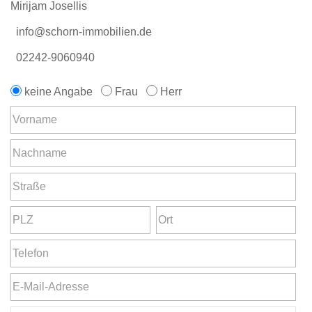
Mirijam Josellis
info@schorn-immobilien.de
02242-9060940
keine Angabe
Frau
Herr