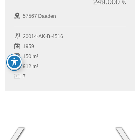
249.000 €
57567 Daaden
20014-AK-B-4516
1959
150 m²
912 m²
7
❮
❯