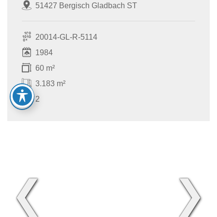
51427 Bergisch Gladbach ST
20014-GL-R-5114
1984
60 m²
3.183 m²
2
❮
❯