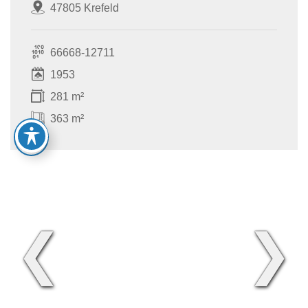
47805 Krefeld
66668-12711
1953
281 m²
363 m²
❮
❯