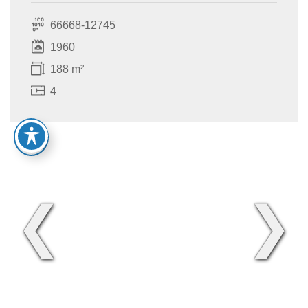
66668-12745
1960
188 m²
4
❮
❯