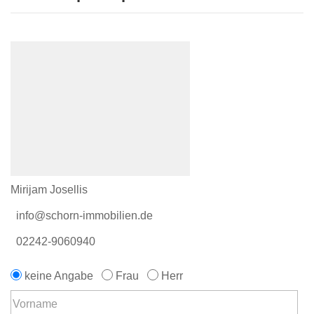
Mirijam Josellis
info@schorn-immobilien.de
02242-9060940
keine Angabe
Frau
Herr