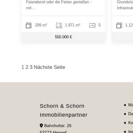
Feierabend oder die Ferien genießen -
Grundstü
mit...
Infrastruk
209 m²
1.971 m²
5
1.12
550.000 €
Seitennummerierung
1
2
3
Nächste Seite
der
Beiträge
Ma
Schorn & Schorn
Da
Immobilienpartner
Ko
Bahnhofstr. 26
Im
53773 Hennef