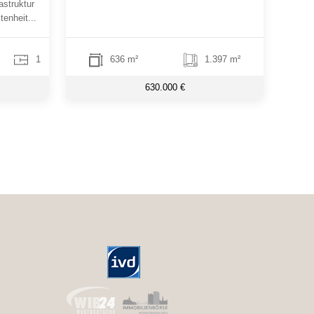
astruktur
tenheit...
1
636 m²
1.397 m²
630.000 €