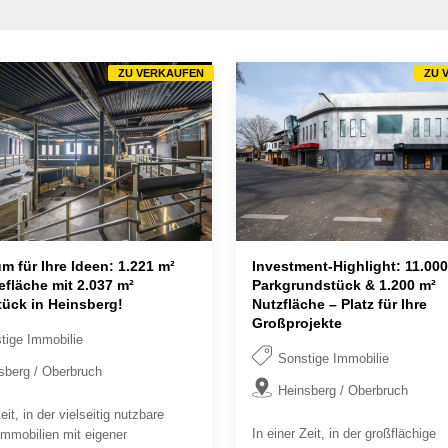
ZU VERKAUFEN
ZU 
m für Ihre Ideen: 1.221 m²
Investment-Highlight: 11.000
fläche mit 2.037 m²
Parkgrundstück & 1.200 m²
ück in Heinsberg!
Nutzfläche – Platz für Ihre
Großprojekte
tige Immobilie
Sonstige Immobilie
sberg / Oberbruch
Heinsberg / Oberbruch
eit, in der vielseitig nutzbare
In einer Zeit, in der großflächige
mmobilien mit eigener