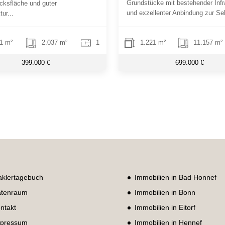
Grundstücke mit bestehender Infr
cksfläche und guter
und exzellenter Anbindung zur Sel
tur...
1 m²
2.037 m²
1
1.221 m²
11.157 m²
399.000 €
699.000 €
klertagebuch
Immobilien in Bad Honnef
tenraum
Immobilien in Bonn
ntakt
Immobilien in Eitorf
pressum
Immobilien in Hennef