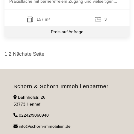
Praxisfläche mit barrierefreiem Zugang und vielseitigen...
157 m²
3
Preis auf Anfrage
Seitennummerierung
1
2
Nächste Seite
der
Beiträge
Schorn & Schorn Immobilienpartner
Bahnhofstr. 26
53773 Hennef
02242/9060940
info@schorn-immobilien.de