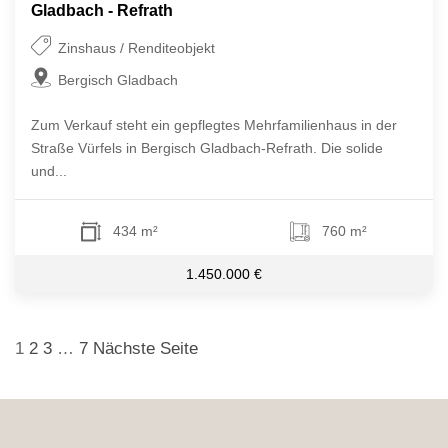
Gladbach - Refrath
Zinshaus / Renditeobjekt
Bergisch Gladbach
Zum Verkauf steht ein gepflegtes Mehrfamilienhaus in der
Straße Vürfels in Bergisch Gladbach-Refrath. Die solide
und...
434 m²
760 m²
1.450.000 €
Seitennummerierung
1
2
3
…
7
Nächste Seite
der
Beiträge