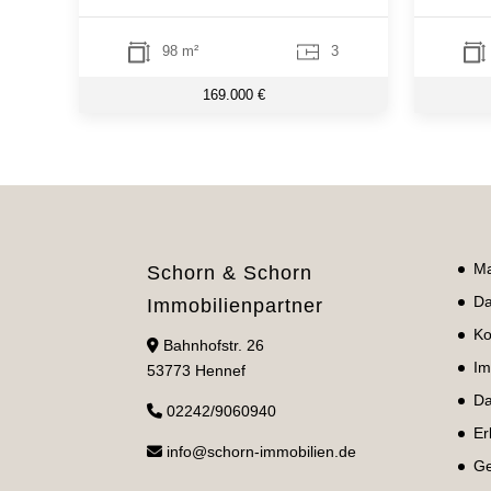
98 m²
3
169.000 €
Ma
Schorn & Schorn
Da
Immobilienpartner
Ko
Bahnhofstr. 26
Im
53773 Hennef
Da
02242/9060940
Er
info@schorn-immobilien.de
Ge