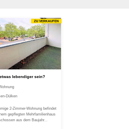
ZU VERKAUFEN
 etwas lebendiger sein?
Wohnung
sen-Dülken
umige 2-Zimmer-Wohnung befindet
einem gepflegten Mehrfamilienhaus
schossen aus dem Baujahr...