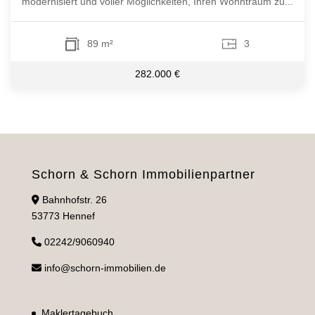
modernisiert und voller Möglichkeiten, Ihren Wohntraum zu...
89 m²
3
282.000 €
Schorn & Schorn Immobilienpartner
Bahnhofstr. 26
53773 Hennef
02242/9060940
info@schorn-immobilien.de
Maklertagebuch