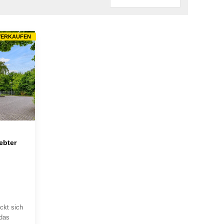
VERKAUFEN
ebter
ckt sich
 das