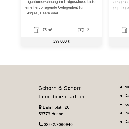
Eigentumswohnung im Erdgeschoss bietet
ausgebau
eine hervorragende Gelegenheit für
gepflegte
Singles, Paare oder...
75 m²
2
299.000 €
Ma
Schorn & Schorn
Da
Immobilienpartner
Ko
Bahnhofstr. 26
Im
53773 Hennef
Da
02242/9060940