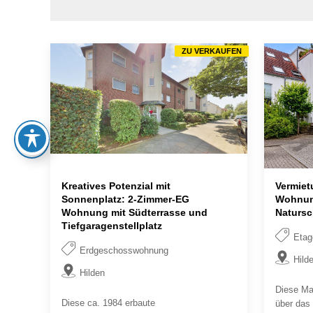
ZU VERKAUFEN
Kreatives Potenzial mit
Vermiet
Sonnenplatz: 2-Zimmer-EG
Wohnung
Wohnung mit Südterrasse und
Natursc
Tiefgaragenstellplatz
Eta
Erdgeschosswohnung
Hild
Hilden
Diese Ma
Diese ca. 1984 erbaute
über das