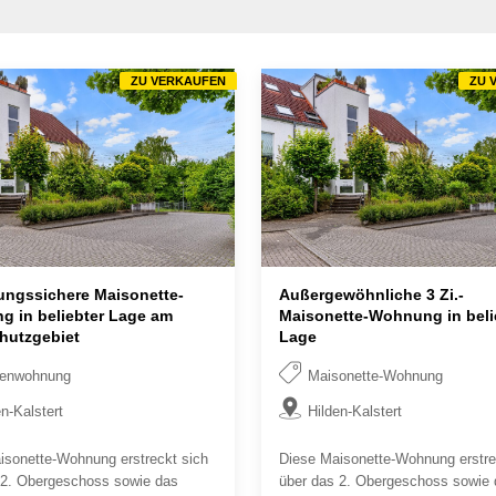
ZU VERKAUFEN
ZU 
ungssichere Maisonette-
Außergewöhnliche 3 Zi.-
 in beliebter Lage am
Maisonette-Wohnung in beli
hutzgebiet
Lage
genwohnung
Maisonette-Wohnung
en-Kalstert
Hilden-Kalstert
isonette-Wohnung erstreckt sich
Diese Maisonette-Wohnung erstre
 2. Obergeschoss sowie das
über das 2. Obergeschoss sowie