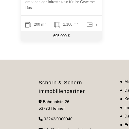
erstklassiger Infrastruktur für Ihr Gewerbe.
Das...
200 m²
1.100 m²
7
695.000 €
Ma
Schorn & Schorn
Da
Immobilienpartner
Ko
Bahnhofstr. 26
Im
53773 Hennef
Da
02242/9060940
Er