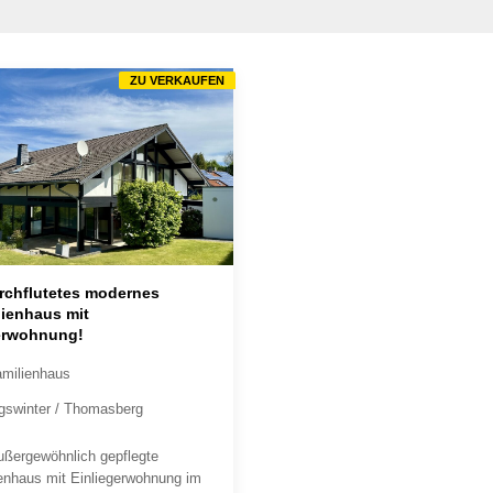
ZU VERKAUFEN
rchflutetes modernes
lienhaus mit
erwohnung!
amilienhaus
gswinter / Thomasberg
ußergewöhnlich gepflegte
ienhaus mit Einliegerwohnung im