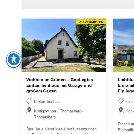
ZU VERMIETEN
Wohnen im Grünen – Gepflegtes
Lichtdu
Einfamilienhaus mit Garage und
Einfami
großem Garten
Einlieg
Einfamilienhaus
Einf
Königswinter / Thomasberg-
Köni
Thomasberg
Dieses a
Das Haus bietet ideale Voraussetzungen
Einfamil