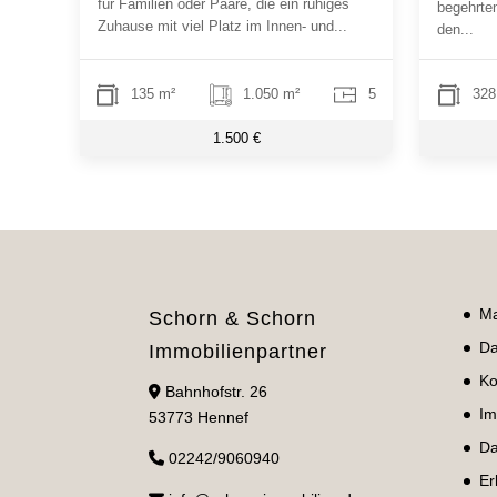
für Familien oder Paare, die ein ruhiges
begehrte
Zuhause mit viel Platz im Innen- und...
den...
135 m²
1.050 m²
5
328
1.500 €
Ma
Schorn & Schorn
Da
Immobilienpartner
Ko
Bahnhofstr. 26
Im
53773 Hennef
Da
02242/9060940
Er