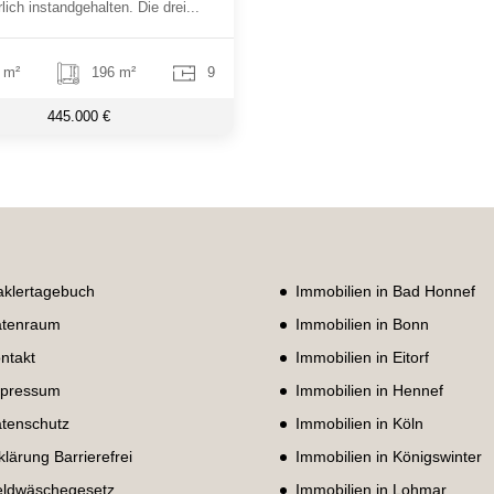
rlich instandgehalten. Die drei...
 m²
196 m²
9
445.000 €
klertagebuch
Immobilien in Bad Honnef
tenraum
Immobilien in Bonn
ntakt
Immobilien in Eitorf
pressum
Immobilien in Hennef
tenschutz
Immobilien in Köln
klärung Barrierefrei
Immobilien in Königswinter
ldwäschegesetz
Immobilien in Lohmar