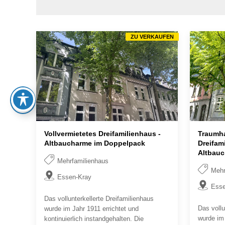
ZU VERKAUFEN
Vollvermietetes Dreifamilienhaus -
Traumha
Altbaucharme im Doppelpack
Dreifami
Altbau
Mehrfamilienhaus
Mehr
Essen-Kray
Esse
Das vollunterkellerte Dreifamilienhaus
Das vollu
wurde im Jahr 1911 errichtet und
wurde im 
kontinuierlich instandgehalten. Die