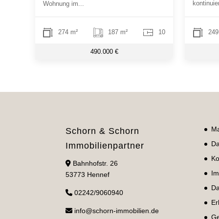
kontinuie
Wohnung im...
274 m²
187 m²
10
249
490.000 €
Ma
Schorn & Schorn
Da
Immobilienpartner
Ko
Bahnhofstr. 26
Im
53773 Hennef
Da
02242/9060940
Er
info@schorn-immobilien.de
Ge