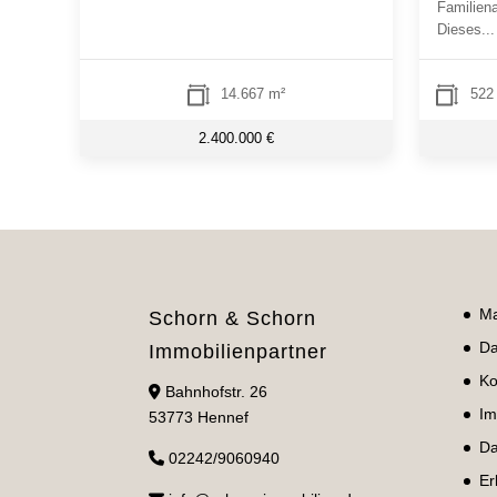
Familien
Dieses...
14.667 m²
522
2.400.000 €
Ma
Schorn & Schorn
Da
Immobilienpartner
Ko
Bahnhofstr. 26
Im
53773 Hennef
Da
02242/9060940
Er