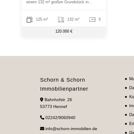
einem 132 m² großen Grundstück in...
125 m²
132 m²
5
120.000 €
Ma
Schorn & Schorn
Da
Immobilienpartner
Ko
Bahnhofstr. 26
Im
53773 Hennef
Da
02242/9060940
Er
info@schorn-immobilien.de
Ge