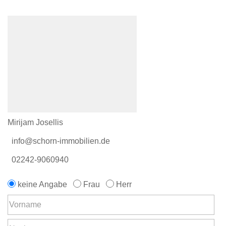
Mirijam Josellis
info@schorn-immobilien.de
02242-9060940
keine Angabe
Frau
Herr