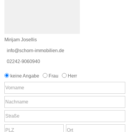
Mirijam Josellis
info@schorn-immobilien.de
02242-9060940
keine Angabe
Frau
Herr