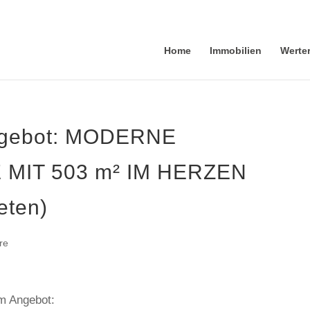
Home
Immobilien
Werte
ngebot: MODERNE
MIT 503 m² IM HERZEN
eten)
re
em Angebot: