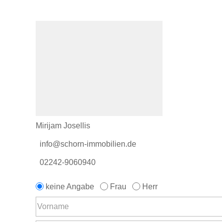
Mirijam Josellis
info@schorn-immobilien.de
02242-9060940
keine Angabe
Frau
Herr