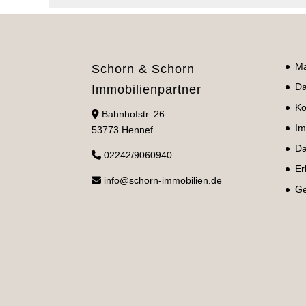
Ma
Schorn & Schorn
Da
Immobilienpartner
Ko
Bahnhofstr. 26
Im
53773 Hennef
Da
02242/9060940
Er
info@schorn-immobilien.de
Ge