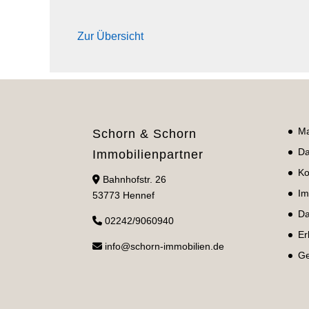
Zur Übersicht
Ma
Schorn & Schorn
Da
Immobilienpartner
Ko
Bahnhofstr. 26
Im
53773 Hennef
Da
02242/9060940
Er
info@schorn-immobilien.de
Ge