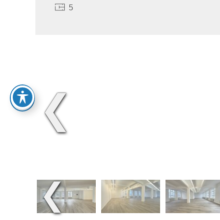
5
❮
❮