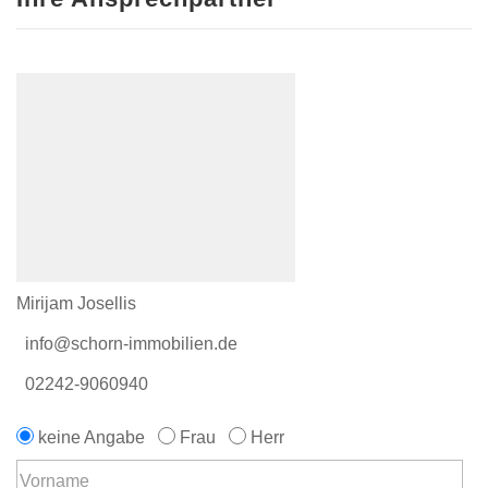
Mirijam Josellis
info@schorn-immobilien.de
02242-9060940
keine Angabe
Frau
Herr