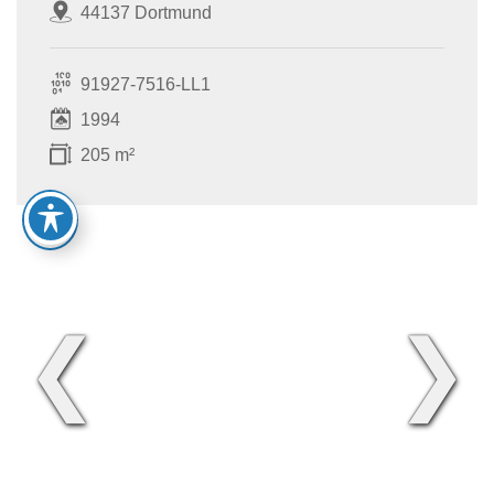
44137 Dortmund
91927-7516-LL1
1994
205 m²
❮
❯