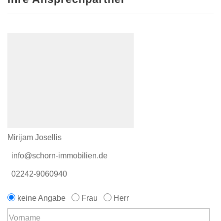
Mirijam Josellis
info@schorn-immobilien.de
02242-9060940
keine Angabe
Frau
Herr