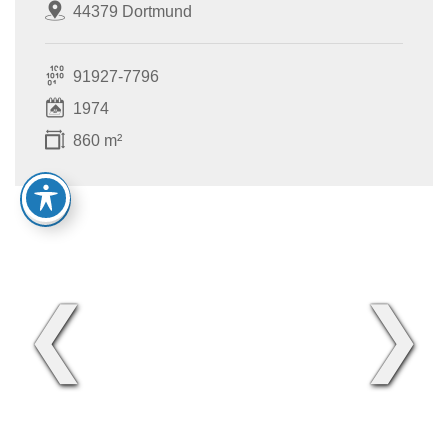
44379 Dortmund
91927-7796
1974
860 m²
❮
❯