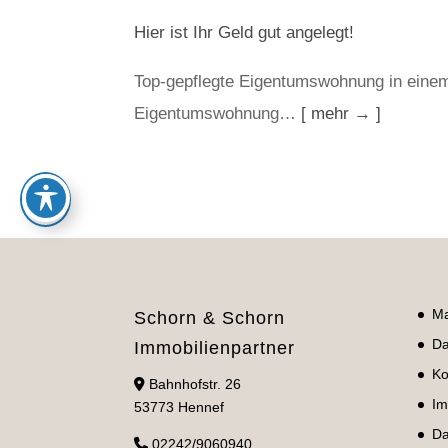
Hier ist Ihr Geld gut angelegt!
Top-gepflegte Eigentumswohnung in eine
Eigentumswohnung…
[ mehr → ]
Ma
Schorn & Schorn
Da
Immobilienpartner
Ko
Bahnhofstr. 26
Im
53773 Hennef
Da
02242/9060940