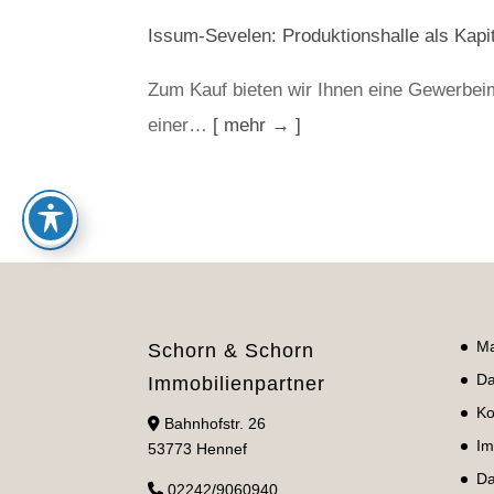
Issum-Sevelen: Produktionshalle als Kapi
Zum Kauf bieten wir Ihnen eine Gewerbei
einer…
[ mehr → ]
Ma
Schorn & Schorn
Da
Immobilienpartner
Ko
Bahnhofstr. 26
Im
53773 Hennef
Da
02242/9060940