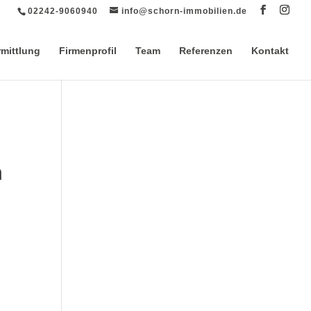
02242-9060940
info@schorn-immobilien.de
rmittlung
Firmenprofil
Team
Referenzen
Kontakt
n