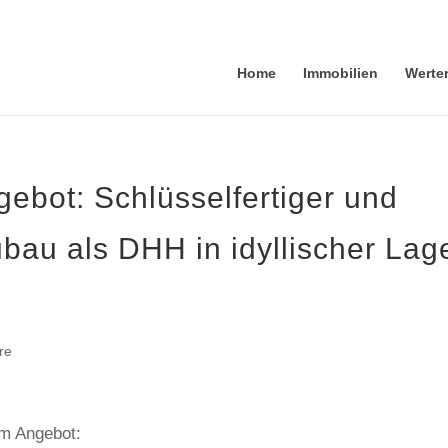
Home
Immobilien
Werte
ebot: Schlüsselfertiger und
ubau als DHH in idyllischer Lag
re
em Angebot: