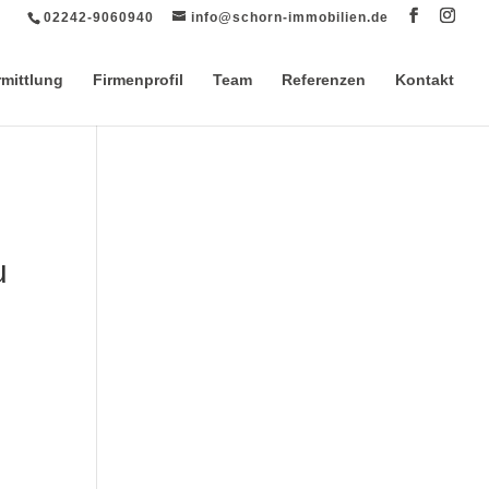
02242-9060940
info@schorn-immobilien.de
rmittlung
Firmenprofil
Team
Referenzen
Kontakt
u