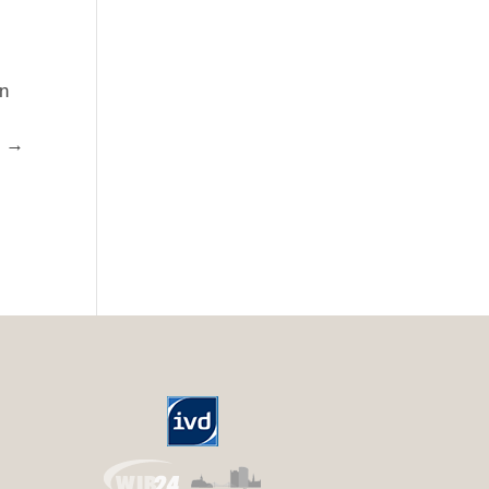
en
r →