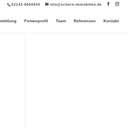
02242-9060940
info@schorn-immobilien.de
rmittlung
Firmenprofil
Team
Referenzen
Kontakt
t